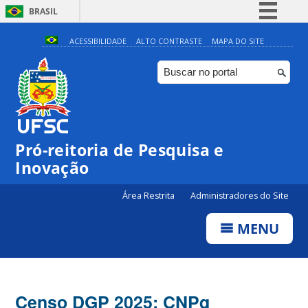
BRASIL
Simplifique!
ACESSIBILIDADE
ALTO CONTRASTE
MAPA DO SITE
Comunica BR
Participe
Acesso à informação
Legislação
Pró-reitoria de Pesquisa e
Canais
Inovação
Área Restrita
Administradores do Site
MENU
Censo DGP 2025: CNPq