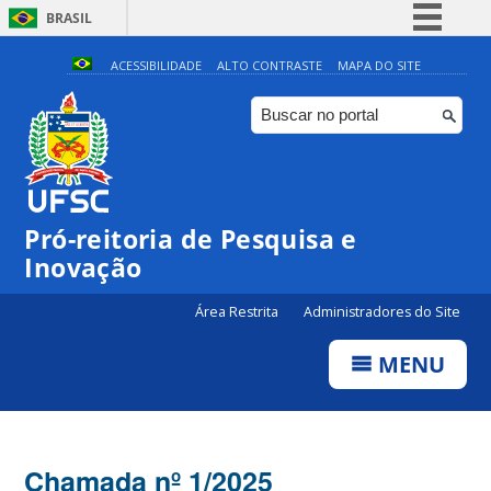
BRASIL
Simplifique!
ACESSIBILIDADE
ALTO CONTRASTE
MAPA DO SITE
Comunica BR
Participe
Acesso à informação
Legislação
Pró-reitoria de Pesquisa e
Canais
Inovação
Área Restrita
Administradores do Site
MENU
Chamada nº 1/2025