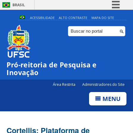
BRASIL
Simplifique!
ACESSIBILIDADE
ALTO CONTRASTE
MAPA DO SITE
Comunica BR
Participe
Acesso à informação
Legislação
Pró-reitoria de Pesquisa e
Canais
Inovação
Área Restrita
Administradores do Site
MENU
Cortellis: Plataforma de