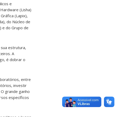
licos e
 Hardware (Lisha)
ráfica (Lapix),
da), do Núcleo de
) e do Grupo de
 sua estrutura,
eiros. A
igo, é dobrar o
boratórios, entre
órios, investir
. O grande ganho
rsos específicos