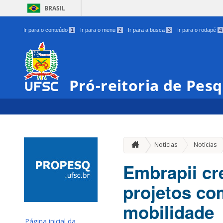
BRASIL
Ir para o conteúdo
1
Ir para o menu
2
Ir para a busca
3
Ir para o rodapé
4
Pró-reitoria de Pes
Notícias
Notícias
Embrapii cr
projetos com
mobilidade
Página inicial da