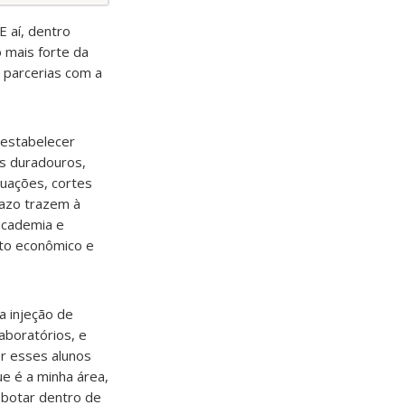
E aí, dentro
o mais forte da
e parcerias com a
 estabelecer
os duradouros,
tuações, cortes
razo trazem à
 academia e
nto econômico e
a injeção de
aboratórios, e
r esses alunos
e é a minha área,
e botar dentro de