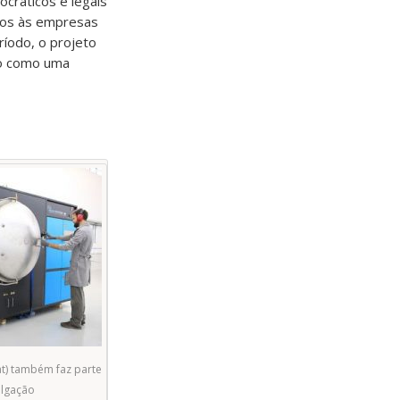
ocráticos e legais
ntos às empresas
íodo, o projeto
do como uma
t) também faz parte
ulgação