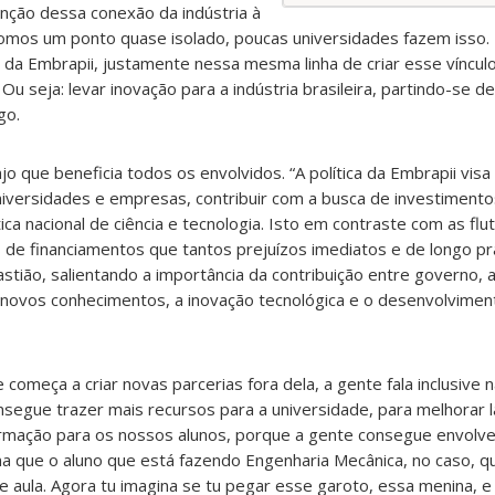
ção dessa conexão da indústria à
somos um ponto quase isolado, poucas universidades fazem isso. 
o da Embrapii, justamente nessa mesma linha de criar esse víncul
 Ou seja: levar inovação para a indústria brasileira, partindo-se d
go.
o que beneficia todos os envolvidos. “A política da Embrapii visa
niversidades e empresas, contribuir com a busca de investiment
ca nacional de ciência e tecnologia. Isto em contraste com as flu
 de financiamentos que tantos prejuízos imediatos e de longo p
bastião, salientando a importância da contribuição entre governo,
e novos conhecimentos, a inovação tecnológica e o desenvolvime
começa a criar novas parcerias fora dela, a gente fala inclusive n
nsegue trazer mais recursos para a universidade, para melhorar l
mação para os nossos alunos, porque a gente consegue envolve
a que o aluno que está fazendo Engenharia Mecânica, no caso, qu
de aula. Agora tu imagina se tu pegar esse garoto, essa menina, 