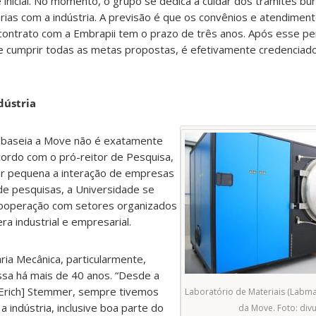
inicial. No momento, o grupo se dedica a cuidar dos trâmites bur
rias com a indústria. A previsão é que os convênios e atendime
ontrato com a Embrapii tem o prazo de três anos. Após esse per
se cumprir todas as metas propostas, é efetivamente credencia
dústria
se baseia a Move não é exatamente
ordo com o pró-reitor de Pesquisa,
ser pequena a interação de empresas
de pesquisas, a Universidade se
 cooperação com setores organizados
ra industrial e empresarial.
a Mecânica, particularmente,
ssa há mais de 40 anos. “Desde a
 Erich] Stemmer, sempre tivemos
Laboratório de Materiais (Labma
a indústria, inclusive boa parte do
da Move. Foto: div