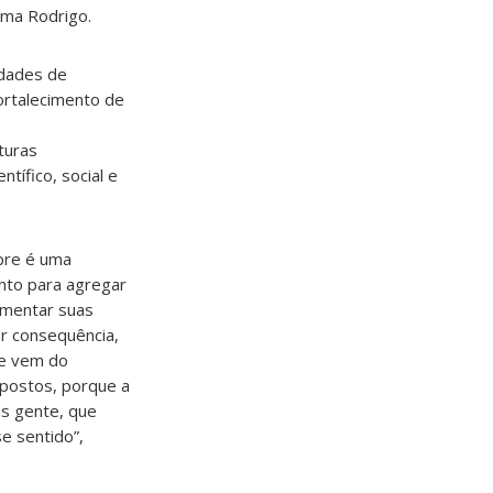
irma Rodrigo.
idades de
fortalecimento de
turas
tífico, social e
pre é uma
nto para agregar
umentar suas
r consequência,
ue vem do
mpostos, porque a
s gente, que
e sentido”,