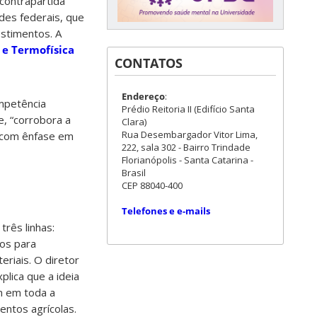
contrapartida
ades federais, que
stimentos. A
 e Termofísica
CONTATOS
Endereço
:
mpetência
Prédio Reitoria II (Edifício Santa
e, “corrobora a
Clara)
Rua Desembargador Vitor Lima,
i com ênfase em
222, sala 302 - Bairro Trindade
Florianópolis - Santa Catarina -
Brasil
CEP 88040-400
Telefones e e-mails
três linhas:
os para
riais. O diretor
xplica que a ideia
m em toda a
entos agrícolas.