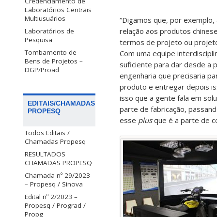
Credenciamento de
Laboratórios Centrais
Multiusuários
“Digamos que, por exemplo,
relação aos produtos chinese
Laboratórios de
Pesquisa
termos de projeto ou projeto 
Tombamento de
Com uma equipe interdiscipli
Bens de Projetos –
suficiente para dar desde a pa
DGP/Proad
engenharia que precisaria par
produto e entregar depois is
isso que a gente fala em so
EDITAIS/CHAMADAS
parte de fabricação, passand
PROPESQ
esse
plus
que é a parte de 
Todos Editais /
Chamadas Propesq
RESULTADOS
CHAMADAS PROPESQ
Chamada nº 29/2023
– Propesq / Sinova
Edital nº 2/2023 –
Propesq / Prograd /
Propg