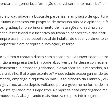
enciar a engenharia, a formação dele vai ser muito mais rica”, af
mulo à proatividade na busca de parcerias, a ampliação de oportun
 alunos e técnicos em projetos de pesquisa básica e aplicada, o 
s-graduação, o aprimoramento de instalações, o estímulo ao
ade institucional e o incentivo ao trabalho cooperativo das estru
 cumpre assim o seu papel social de indutor do desenvolvimento cien
ompetência em pesquisa e inovação”, reforça.
proveitam o contato direto com a academia. “A universidade sem
então a empresa também pode absorver parte desse conhecime
 obviamente, a empresa ganhando, ela vai abrir seus mercados, a
de trabalho. E aí o que acontece? A sociedade acaba ganhando po
mento, emprego e riqueza no país. Esse dinheiro da Embrapii, q
do governo, acaba depois voltando para o governo na forma de i
, está gerando mais impostos. A empresa está empregando mai
postos. Acaba gerando mais riqueza e o país inteiro ganha ness