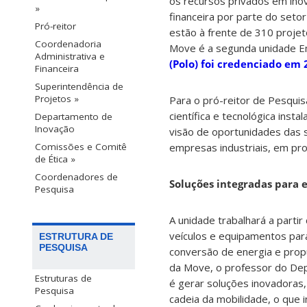
os recursos privados em ino
»
financeira por parte do seto
Pró-reitor
estão à frente de 310 proje
Coordenadoria
Move é a segunda unidade E
Administrativa e
(Polo) foi credenciado em
Financeira
Superintendência de
Projetos »
Para o pró-reitor de Pesquis
científica e tecnológica inst
Departamento de
Inovação
visão de oportunidades das 
Comissões e Comitê
empresas industriais, em prol
de Ética »
Coordenadores de
Soluções integradas para
Pesquisa
A unidade trabalhará a partir
veículos e equipamentos par
ESTRUTURA DE
PESQUISA
conversão de energia e propu
da Move, o professor do De
Estruturas de
é gerar soluções inovadoras
Pesquisa
cadeia da mobilidade, o que 