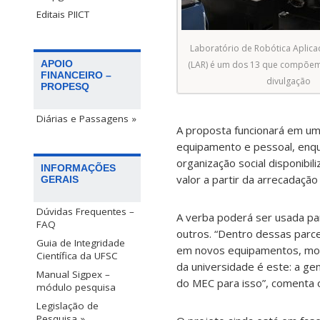
Editais PIICT
Laboratório de Robótica Aplica
APOIO
(LAR) é um dos 13 que compõem 
FINANCEIRO –
divulgação
PROPESQ
Diárias e Passagens »
A proposta funcionará em um 
equipamento e pessoal, enqua
organização social disponibil
INFORMAÇÕES
valor a partir da arrecadação 
GERAIS
Dúvidas Frequentes –
A verba poderá ser usada par
FAQ
outros. “Dentro dessas parce
Guia de Integridade
em novos equipamentos, mode
Científica da UFSC
da universidade é este: a ge
Manual Sigpex –
do MEC para isso”, comenta 
módulo pesquisa
Legislação de
Pesquisa »