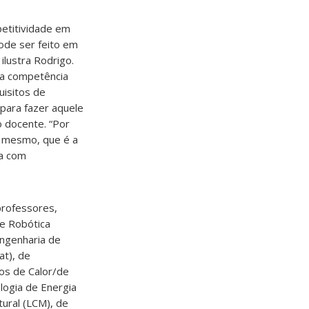
etitividade em
pode ser feito em
ilustra Rodrigo.
ia competência
uisitos de
 para fazer aquele
o docente. “Por
d
mesmo, que é a
da com
professores,
de Robótica
Engenharia de
at), de
os de Calor/de
ogia de Energia
tural (LCM), de