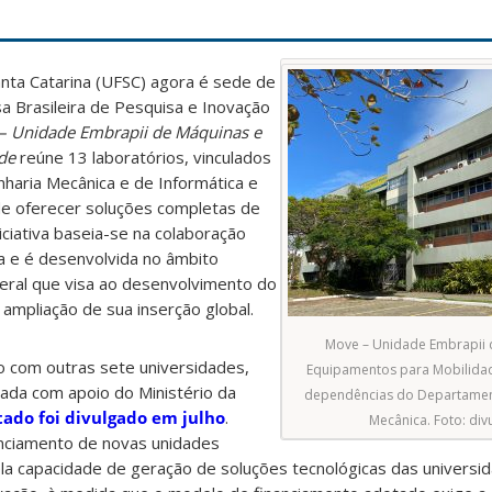
nta Catarina (UFSC) agora é sede de
 Brasileira de Pesquisa e Inovação
– Unidade Embrapii de Máquinas e
ade
reúne 13 laboratórios, vinculados
aria Mecânica e de Informática e
 de oferecer soluções completas de
iciativa baseia-se na colaboração
ia e é desenvolvida no âmbito
eral que visa ao desenvolvimento do
 ampliação de sua inserção global.
Move – Unidade Embrapii 
o com outras sete universidades,
Equipamentos para Mobilidad
izada com apoio do Ministério da
dependências do Departamen
tado foi divulgado em julho
.
Mecânica. Foto: div
nciamento de novas unidades
la capacidade de geração de soluções tecnológicas das universid