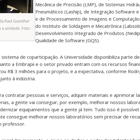
Mecânica de Precisão (LMP), de Sistemas Hidráu
Pneumáticos (Laship), de Integração Software e
e de Processamento de Imagens e Computação G
da Raul Guenther
do Instituto de Soldagem e Mecatrônica (Labsol
a unidade. Foto:
Desenvolvimento Integrado de Produtos (Nedip
Qualidade de Software (GQS).
sistema de coparticipação. A Universidade disponibiliza parte de
nto a Embrapii e o setor privado entram com os recursos financ
izou R$ 3 milhões para o projeto, e a expectativa, conforme Rodr
junto à indústria.
a contratar pessoas e serviços, adquirir materiais e aprimorar la
rias, a gente vai conseguir, por exemplo, melhorar nossos laborat
rnizar equipamentos que a gente já tem. Tudo isso é possível
nte consegue melhorar nossos laboratórios sem precisar de recu
o professor.