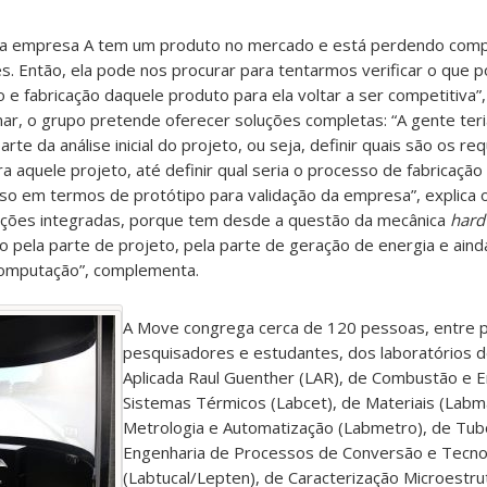
 a empresa A tem um produto no mercado e está perdendo comp
s. Então, ela pode nos procurar para tentarmos verificar o que 
e fabricação daquele produto para ela voltar a ser competitiva”, 
nar, o grupo pretende oferecer soluções completas: “A gente ter
rte da análise inicial do projeto, ou seja, definir quais são os req
a aquele projeto, até definir qual seria o processo de fabricação
so em termos de protótipo para validação da empresa”, explica 
luções integradas, porque tem desde a questão da mecânica
har
o pela parte de projeto, pela parte de geração de energia e ain
computação”, complementa.
A Move congrega cerca de 120 pessoas, entre 
pesquisadores e estudantes, dos laboratórios 
Aplicada Raul Guenther (LAR), de Combustão e 
Sistemas Térmicos (Labcet), de Materiais (Labm
Metrologia e Automatização (Labmetro), de Tub
Engenharia de Processos de Conversão e Tecnol
(Labtucal/Lepten), de Caracterização Microestru