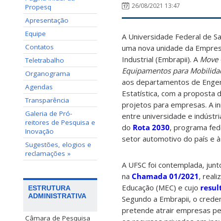
26/08/2021 13:47
Propesq
Apresentação
Equipe
A Universidade Federal de Sa
Contatos
uma nova unidade da Empresa
Industrial (Embrapii). A
Move 
Teletrabalho
Equipamentos para Mobilid
Organograma
aos departamentos de Engenh
Agendas
Estatística, com a proposta
Transparência
projetos para empresas. A in
Galeria de Pró-
entre universidade e indústr
reitores de Pesquisa e
do
Rota 2030
, programa fed
Inovação
setor automotivo do país e à
Sugestões, elogios e
reclamações »
A UFSC foi contemplada, junt
na
Chamada 01/2021
, real
Educação (MEC) e cujo
resul
ESTRUTURA
ADMINISTRATIVA
Segundo a Embrapii, o crede
pretende atrair empresas pe
Câmara de Pesquisa