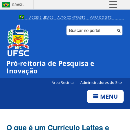
BRASIL
Simplifique!
ACESSIBILIDADE
ALTO CONTRASTE
MAPA DO SITE
Comunica BR
Participe
Acesso à informação
Legislação
Pró-reitoria de Pesquisa e
Canais
Inovação
Área Restrita
Administradores do Site
MENU
O que é um Currículo Lattes e