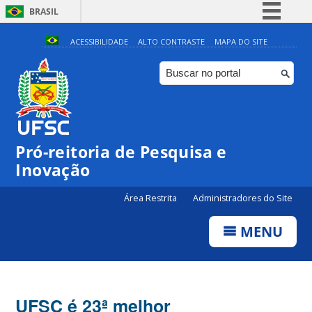
BRASIL
Simplifique!
ACESSIBILIDADE
ALTO CONTRASTE
MAPA DO SITE
Comunica BR
Participe
Acesso à informação
Legislação
Pró-reitoria de Pesquisa e
Canais
Inovação
Área Restrita
Administradores do Site
MENU
UFSC é 23ª melhor