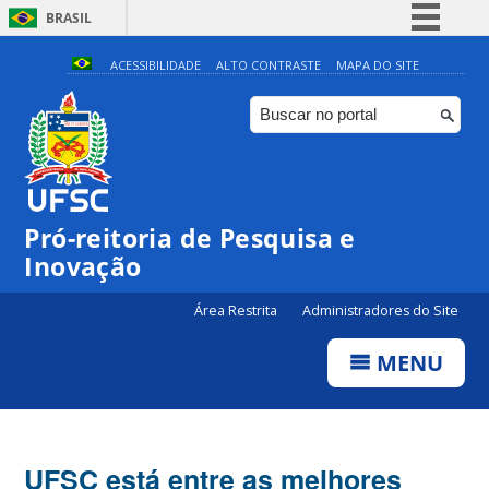
BRASIL
Simplifique!
ACESSIBILIDADE
ALTO CONTRASTE
MAPA DO SITE
Comunica BR
Participe
Acesso à informação
Legislação
Pró-reitoria de Pesquisa e
Canais
Inovação
Área Restrita
Administradores do Site
MENU
UFSC está entre as melhores