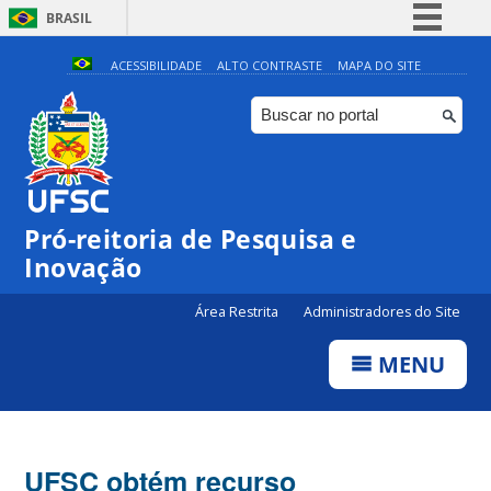
BRASIL
Simplifique!
ACESSIBILIDADE
ALTO CONTRASTE
MAPA DO SITE
Comunica BR
Participe
Acesso à informação
Legislação
Pró-reitoria de Pesquisa e
Canais
Inovação
Área Restrita
Administradores do Site
MENU
UFSC obtém recurso