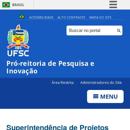
BRASIL
Simplifique!
ACESSIBILIDADE
ALTO CONTRASTE
MAPA DO SITE
Comunica BR
Participe
Acesso à informação
Legislação
Pró-reitoria de Pesquisa e
Canais
Inovação
Área Restrita
Administradores do Site
MENU
Superintendência de Projetos