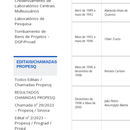
Credenciamento de
Laboratórios Centrais
Multiusuários
Abril de 1989 a
Abelardo Alves de
maio de 1992
Queiroz
Laboratórios de
Pesquisa
Tombamento de
Bens de Projetos –
Maio de 1992 a
César Zucco
maio de 1996
DGP/Proad
EDITAIS/CHAMADAS
PROPESQ
Maio de 1996 a
dezembro de
Renato Carlson
1998
Todos Editais /
Chamadas Propesq
RESULTADOS
CHAMADAS PROPESQ
Dezembro de
João Pedro
1998 a Maio de
Chamada nº 29/2023
Assumpção Bastos
2000
– Propesq / Sinova
Edital nº 2/2023 –
Propesq / Prograd /
Propg