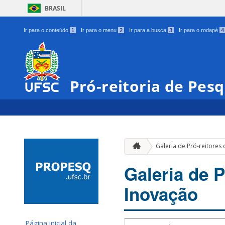
BRASIL
Ir para o conteúdo
1
Ir para o menu
2
Ir para a busca
3
Ir para o rodapé
4
Pró-reitoria de Pes
Galeria de Pró-reitores
Galeria de P
Inovação
Página inicial da