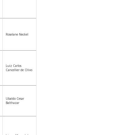
Roselane Neckel
Luiz Carlos
Cancellier de Olivo
Ubaldo Cesar
Balthazar