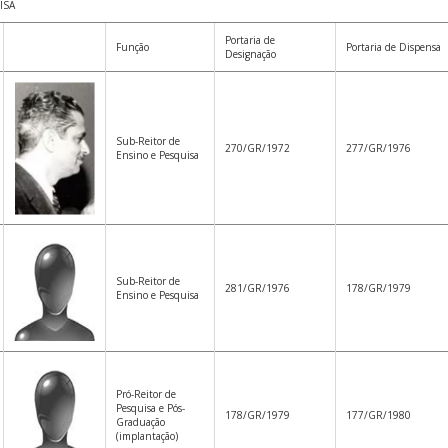
ISA
Portaria de
Função
Portaria de Dispensa
Designação
Sub-Reitor de
270/GR/1972
277/GR/1976
Ensino e Pesquisa
Sub-Reitor de
281/GR/1976
178/GR/1979
Ensino e Pesquisa
Pró-Reitor de
Pesquisa e Pós-
178/GR/1979
177/GR/1980
Graduação
(implantação)