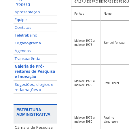
GALERIA DE PRÓ-REITORES DE PESQU
Propesq
Apresentação
Período
Nome
Equipe
Contatos
Teletrabalho
Maio de 1972 a
Organograma
Samuel Fonseca
maio de 1976
Agendas
Transparência
Galeria de Pró-
reitores de Pesquisa
e Inovação
Maio de 1976 a
Rodi Hickel
Sugestões, elogios e
maio de 1979
reclamações »
ESTRUTURA
ADMINISTRATIVA
Maio de 1979 a
Paulino
maio de 1980
Vandresen
Câmara de Pesquisa