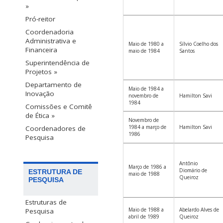
»
Pró-reitor
Coordenadoria
Administrativa e
Maio de 1980 a
Sílvio Coelho dos
Financeira
maio de 1984
Santos
Superintendência de
Projetos »
Departamento de
Maio de 1984 a
Inovação
novembro de
Hamilton Savi
1984
Comissões e Comitê
de Ética »
Novembro de
1984 a março de
Hamilton Savi
Coordenadores de
1986
Pesquisa
Antônio
Março de 1986 a
Diomário de
ESTRUTURA DE
maio de 1988
Queiroz
PESQUISA
Estruturas de
Maio de 1988 a
Abelardo Alves de
Pesquisa
abril de 1989
Queiroz