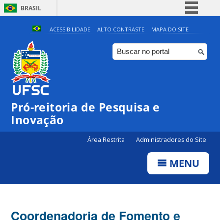
BRASIL
Simplifique!
ACESSIBILIDADE
ALTO CONTRASTE
MAPA DO SITE
Comunica BR
Participe
Acesso à informação
Legislação
Pró-reitoria de Pesquisa e
Canais
Inovação
Área Restrita
Administradores do Site
MENU
Coordenadoria de Fomento e