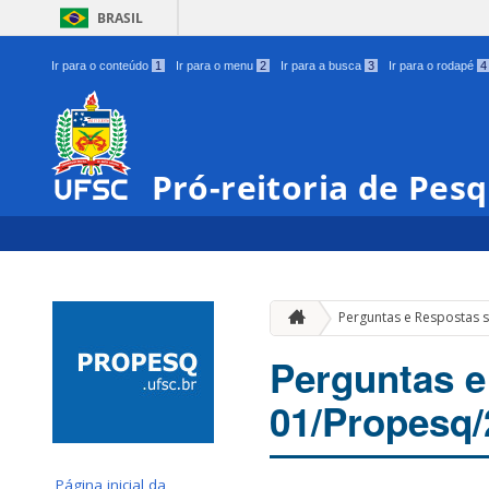
BRASIL
Ir para o conteúdo
1
Ir para o menu
2
Ir para a busca
3
Ir para o rodapé
4
Pró-reitoria de Pes
Perguntas e Respostas 
Perguntas e
01/Propesq
Página inicial da