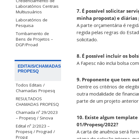
Credenciamento de
Laboratórios Centrais
7. É possível solicitar se
Multiusuários
minha proposta) e diárias
Laboratórios de
A parte orçamentária é regid
Pesquisa
regida pelas regras do Estad
Tombamento de
Bens de Projetos –
solicitado.
DGP/Proad
8. É possível incluir os bo
A Fapesc não inclui bolsa com
EDITAIS/CHAMADAS
PROPESQ
9.
Proponente que tem out
Todos Editais /
Dentre os critérios de elegi
Chamadas Propesq
outra modalidade de financia
RESULTADOS
parte de um projeto anterio
CHAMADAS PROPESQ
Chamada nº 29/2023
10. Existe algum template 
– Propesq / Sinova
01/Propesq/2022?
Edital nº 2/2023 –
A carta de anuência será fo
Propesq / Prograd /
Propg
etapa de seleção interna, qu