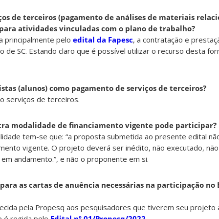
rviços de terceiros (pagamento de análises de materiais rela
 para atividades vinculadas com o plano de trabalho?
a principalmente pelo
edital da Fapesc
, a contratação e presta
o de SC. Estando claro que é possível utilizar o recurso desta fo
lsistas (alunos) como pagamento de serviços de terceiros?
o serviços de terceiros.
ra modalidade de financiamento vigente pode participar?
bilidade tem-se que: “a proposta submetida ao presente edital nã
mento vigente. O projeto deverá ser inédito, não executado, não
r em andamento.”, e não o proponente em si.
para as cartas de anuência necessárias na participação no E
rnecida pela Propesq aos pesquisadores que tiverem seu projeto
e é regida pelo
Edital nº 01/Propesq/2022
.