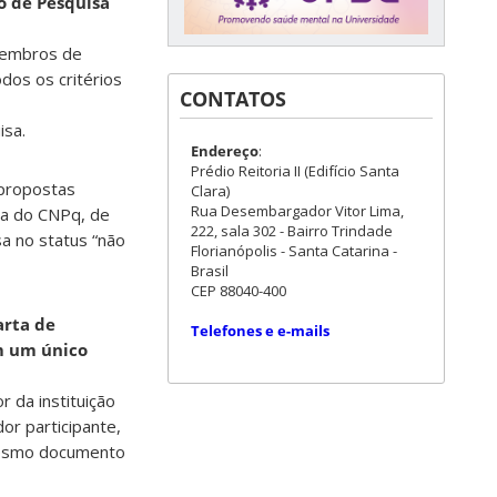
o de Pesquisa
membros de
dos os critérios
CONTATOS
isa.
Endereço
:
Prédio Reitoria II (Edifício Santa
 propostas
Clara)
Rua Desembargador Vitor Lima,
sa do CNPq, de
222, sala 302 - Bairro Trindade
sa no status “não
Florianópolis - Santa Catarina -
Brasil
CEP 88040-400
arta de
Telefones e e-mails
em um único
r da instituição
or participante,
 mesmo documento