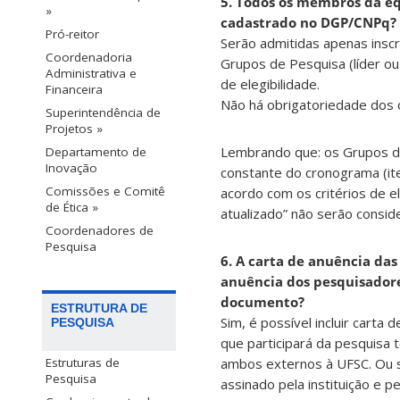
5. Todos os membros da e
»
cadastrado no DGP/CNPq?
Pró-reitor
Serão admitidas apenas ins
Coordenadoria
Grupos de Pesquisa (líder o
Administrativa e
de elegibilidade.
Financeira
Não há obrigatoriedade dos
Superintendência de
Projetos »
Lembrando que: os Grupos de
Departamento de
Inovação
constante do cronograma (ite
Comissões e Comitê
acordo com os critérios de e
de Ética »
atualizado” não serão consid
Coordenadores de
Pesquisa
6. A carta de anuência das 
anuência dos pesquisadore
documento?
ESTRUTURA DE
Sim, é possível incluir carta
PESQUISA
que participará da pesquisa 
Estruturas de
ambos externos à UFSC. Ou se
Pesquisa
assinado pela instituição e p