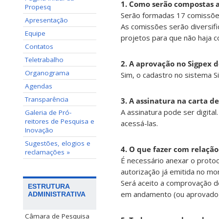
1. Como serão compostas as
Propesq
Serão formadas 17 comissões
Apresentação
As comissões serão diversi
Equipe
projetos para que não haja co
Contatos
Teletrabalho
2. A aprovação no Sigpex d
Organograma
Sim, o cadastro no sistema S
Agendas
Transparência
3. A assinatura na carta d
A assinatura pode ser digital
Galeria de Pró-
reitores de Pesquisa e
acessá-las.
Inovação
Sugestões, elogios e
4. O que fazer com relaçã
reclamações »
É necessário anexar o protoc
autorização já emitida no m
Será aceito a comprovação do
ESTRUTURA
em andamento (ou aprovado)
ADMINISTRATIVA
Câmara de Pesquisa