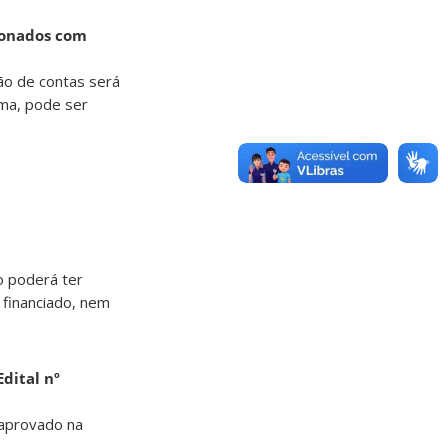
cionados com
ção de contas será
rma, pode ser
o poderá ter
 financiado, nem
dital nº
 aprovado na