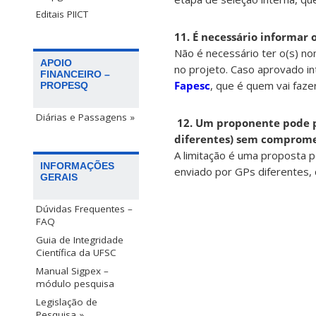
Editais PIICT
11. É necessário informar o
Não é necessário ter o(s) nom
APOIO
no projeto. Caso aprovado in
FINANCEIRO –
Fapesc
, que é quem vai faze
PROPESQ
Diárias e Passagens »
12.
Um proponente pode p
diferentes) sem comprome
A limitação é uma proposta p
INFORMAÇÕES
enviado por GPs diferentes
GERAIS
Dúvidas Frequentes –
FAQ
Guia de Integridade
Científica da UFSC
Manual Sigpex –
módulo pesquisa
Legislação de
Pesquisa »