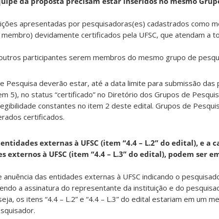
quipe da proposta precisam estar inseridos no mesmo Grup
crições apresentadas por pesquisadoras(es) cadastrados como 
u membro) devidamente certificados pela UFSC, que atendam a to
 outros participantes serem membros do mesmo grupo de pesqu
 Pesquisa deverão estar, até a data limite para submissão das
m 5), no status “certificado” no Diretório dos Grupos de Pesqui
legibilidade constantes no item 2 deste edital. Grupos de Pesqui
erados certificados.
entidades externas à UFSC (item “4.4 – L.2” do edital), e a c
s externos à UFSC (item “4.4 – L.3” do edital), podem ser 
 de anuência das entidades externas à UFSC indicando o pesquisado
tendo a assinatura do representante da instituição e do pesquisad
ja, os itens “4.4 – L.2” e “4.4 – L.3” do edital estariam em um
esquisador.