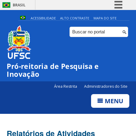
BRASIL
Simplifique!
ACESSIBILIDADE
ALTO CONTRASTE
MAPA DO SITE
Comunica BR
Participe
Acesso à informação
Legislação
Pró-reitoria de Pesquisa e
Canais
Inovação
Área Restrita
Administradores do Site
MENU
Relatórios de Atividades