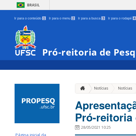
BRASIL
Ir para o conteúdo
1
Ir para o menu
2
Ir para a busca
3
Ir para o rodapé
4
Pró-reitoria de Pes
Notícias
Notícias
Apresentaçã
Pró-reitori
28/05/2021 10:25
Página inicial da