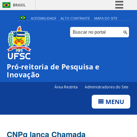
BRASIL
Simplifique!
ACESSIBILIDADE
ALTO CONTRASTE
MAPA DO SITE
Comunica BR
Participe
Acesso à informação
Legislação
Pró-reitoria de Pesquisa e
Canais
Inovação
Área Restrita
Administradores do Site
MENU
CNPq lança Chamada