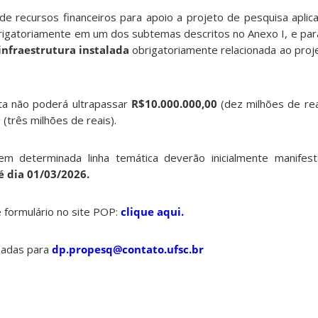
 de recursos financeiros para apoio a projeto de pesquisa aplic
brigatoriamente em um dos subtemas descritos no Anexo I, e pa
infraestrutura instalada
obrigatoriamente relacionada ao proj
sta não poderá ultrapassar
R$10.000.000,00
(dez milhões de re
 (três milhões de reais).
em determinada linha temática deverão inicialmente manifest
é dia 01/03/2026.
 formulário no site POP:
clique aqui.
hadas para
dp.propesq@contato.ufsc.br