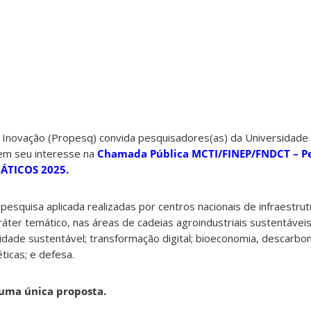
e Inovação (Propesq) convida pesquisadores(as) da Universidade
rem seu interesse na
Chamada Pública MCTI/FINEP/FNDCT – P
ÁTICOS 2025.
pesquisa aplicada realizadas por centros nacionais de infraestrutu
ráter temático, nas áreas de cadeias agroindustriais sustentáveis
lidade sustentável; transformação digital; bioeconomia, descarbo
ticas; e defesa.
uma única proposta.