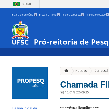
BRASIL
Ir para o conteúdo
1
Ir para o menu
2
Ir para a busca
3
Ir para o rodapé
4
Pró-reitoria de Pes
Notícias
Carrossel
Chamada FI
16/01/2026 09:25
~~~~Atualização~~~~
Página inicial da