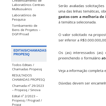
Credenciamento de
Laboratórios Centrais
Serão avaliadas solicitações
Multiusuários
uma das linhas temáticas, o
Laboratórios de
gastos com a melhoria de 
Pesquisa
à temática selecionada.
Tombamento de
Bens de Projetos –
DGP/Proad
O valor solicitado na propo
ser inferior a R$3.000.000,00
EDITAIS/CHAMADAS
Os (as) interessados (as) 
PROPESQ
preenchendo o formulário
at
Todos Editais /
Chamadas Propesq
Veja a informação completa e
RESULTADOS
CHAMADAS PROPESQ
Dúvidas devem ser encamin
Chamada nº 29/2023
– Propesq / Sinova
Edital nº 2/2023 –
Propesq / Prograd /
Propg