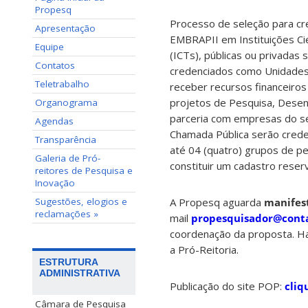
Propesq
Processo de seleção para c
Apresentação
EMBRAPII em Instituições Cie
Equipe
(ICTs), públicas ou privadas 
Contatos
credenciados como Unidades
Teletrabalho
receber recursos financeiro
projetos de Pesquisa, Desen
Organograma
parceria com empresas do set
Agendas
Chamada Pública serão cred
Transparência
até 04 (quatro) grupos de pe
Galeria de Pró-
constituir um cadastro reser
reitores de Pesquisa e
Inovação
Sugestões, elogios e
A Propesq aguarda
manifest
reclamações »
mail
propesquisador@conta
coordenação da proposta. H
a Pró-Reitoria.
ESTRUTURA
ADMINISTRATIVA
Publicação do site POP:
cliq
Câmara de Pesquisa