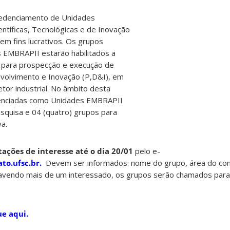
redenciamento de Unidades
ntíficas, Tecnológicas e de Inovação
sem fins lucrativos. Os grupos
 EMBRAPII estarão habilitados a
s para prospecção e execução de
volvimento e Inovação (P,D&I), em
or industrial. No âmbito desta
enciadas como Unidades EMBRAPII
squisa e 04 (quatro) grupos para
va.
ações de interesse até o dia 20/01
pelo e-
to.ufsc.br.
Devem ser informados: nome do grupo, área do co
avendo mais de um interessado, os grupos serão chamados par
ue aqui.