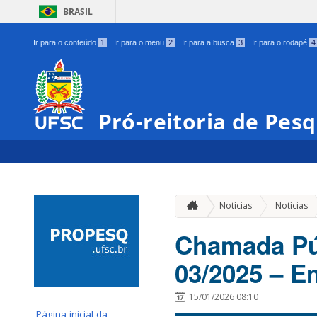
BRASIL
Ir para o conteúdo
1
Ir para o menu
2
Ir para a busca
3
Ir para o rodapé
4
Pró-reitoria de Pes
Notícias
Notícias
Chamada Púb
03/2025 – E
15/01/2026 08:10
Página inicial da