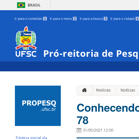
BRASIL
Ir para o conteúdo
1
Ir para o menu
2
Ir para a busca
3
Ir para o rodapé
4
Pró-reitoria de Pes
Notícias
Notícias
Conhecendo 
78
31/05/2021 12:00
Página inicial da