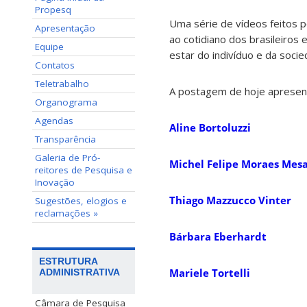
Propesq
Uma série de vídeos feitos p
Apresentação
ao cotidiano dos brasileiros 
Equipe
estar do indivíduo e da socie
Contatos
Teletrabalho
A postagem de hoje apresenta
Organograma
Agendas
Aline Bortoluzzi
Transparência
Galeria de Pró-
Michel Felipe Moraes Mesa
reitores de Pesquisa e
Inovação
Thiago Mazzucco Vinter
Sugestões, elogios e
reclamações »
Bárbara Eberhardt
ESTRUTURA
Mariele Tortelli
ADMINISTRATIVA
Câmara de Pesquisa