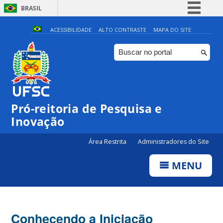
BRASIL
Simplifique!
ACESSIBILIDADE
ALTO CONTRASTE
MAPA DO SITE
Comunica BR
Participe
Acesso à informação
Legislação
Pró-reitoria de Pesquisa e
Canais
Inovação
Área Restrita
Administradores do Site
MENU
Conhecendo a Iniciação