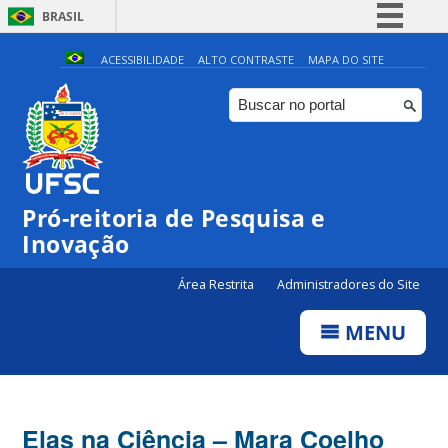
BRASIL
Simplifique!
ACESSIBILIDADE
ALTO CONTRASTE
MAPA DO SITE
Comunica BR
Participe
Acesso à informação
Legislação
Pró-reitoria de Pesquisa e
Canais
Inovação
Área Restrita
Administradores do Site
MENU
Elas na Ciência – Mara Coelho