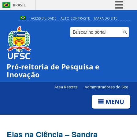
BRASIL
Simplifique!
ACESSIBILIDADE
ALTO CONTRASTE
MAPA DO SITE
Comunica BR
Participe
Acesso à informação
Legislação
Pró-reitoria de Pesquisa e
Canais
Inovação
Área Restrita
Administradores do Site
MENU
Elas na Ciência – Sandra