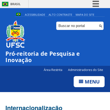
BRASIL
Simplifique!
ACESSIBILIDADE
ALTO CONTRASTE
MAPA DO SITE
Comunica BR
Participe
Acesso à informação
Legislação
Pró-reitoria de Pesquisa e
Canais
Inovação
Área Restrita
Administradores do Site
MENU
Internacionalização