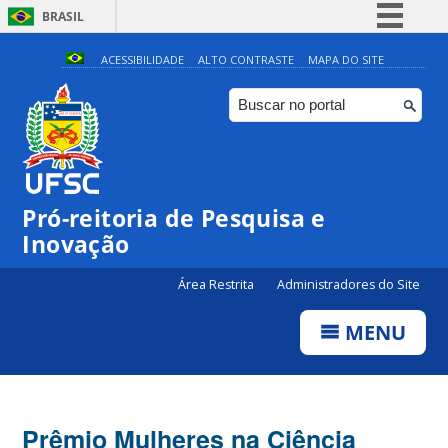
BRASIL
Simplifique!
ACESSIBILIDADE
ALTO CONTRASTE
MAPA DO SITE
Comunica BR
Participe
Acesso à informação
Legislação
Pró-reitoria de Pesquisa e
Canais
Inovação
Área Restrita
Administradores do Site
MENU
Prêmio Mulheres na Ciência