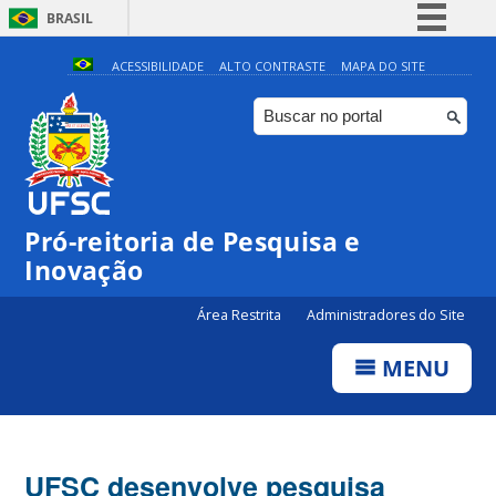
BRASIL
Simplifique!
ACESSIBILIDADE
ALTO CONTRASTE
MAPA DO SITE
Comunica BR
Participe
Acesso à informação
Legislação
Pró-reitoria de Pesquisa e
Canais
Inovação
Área Restrita
Administradores do Site
MENU
UFSC desenvolve pesquisa