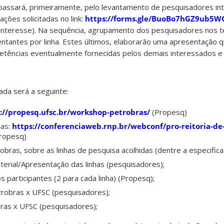
assará, primeiramente, pelo levantamento de pesquisadores in
ções solicitadas no link:
https://forms.gle/BuoBo7hGZ9ub5W
 interesse). Na sequência, agrupamento dos pesquisadores nos t
entantes por linha. Estes últimos, elaborarão uma apresentação 
ências eventualmente fornecidas pelos demais interessados e d
da será a seguinte:
://propesq.ufsc.br/workshop-petrobras/
(Propesq)
das:
https://conferenciaweb.rnp.br/webconf/pro-reitoria-de
Propesq)
bras, sobre as linhas de pesquisa acolhidas (dentre a especific
terial/Apresentação das linhas (pesquisadores);
 participantes (2 para cada linha) (Propesq);
robras x UFSC (pesquisadores);
ras x UFSC (pesquisadores);