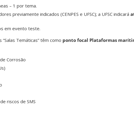
neas – 1 por tema.
ores previamente indicados (CENPES e UFSC); a UFSC indicará
a
os em evento teste.
as “Salas Temáticas” têm como
ponto focal Plataformas maríti
 de Corrosão
Us)
o
 de riscos de SMS