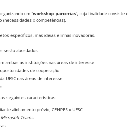
organizando um “
workshop-parcerias
”, cuja finalidade consiste 
o (necessidades x competências).
jetos específicos, mas ideias e linhas inovadoras.
os serão abordados:
em ambas as instituições nas áreas de interesse
oportunidades de cooperação
 da UFSC nas áreas de interesse
as
as seguintes características:
iante alinhamento prévio, CENPES x UFSC
a
Microsoft Teams
.
ras