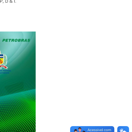
, D & I.