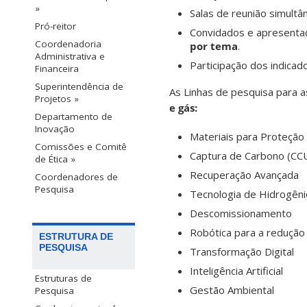
»
Salas de reunião simultâ
Pró-reitor
Convidados e apresentad
Coordenadoria
por tema
.
Administrativa e
Participação dos indicad
Financeira
Superintendência de
As Linhas de pesquisa para 
Projetos »
e gás:
Departamento de
Inovação
Materiais para Proteção
Comissões e Comitê
Captura de Carbono (CC
de Ética »
Recuperação Avançada
Coordenadores de
Pesquisa
Tecnologia de Hidrogêni
Descomissionamento
Robótica para a redução
ESTRUTURA DE
PESQUISA
Transformação Digital
Inteligência Artificial
Estruturas de
Gestão Ambiental
Pesquisa