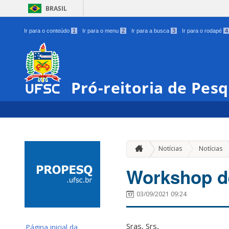
BRASIL
Ir para o conteúdo
1
Ir para o menu
2
Ir para a busca
3
Ir para o rodapé
4
Pró-reitoria de Pes
Notícias
Notícias
Workshop de
03/09/2021 09:24
Sras, Srs,
Página inicial da