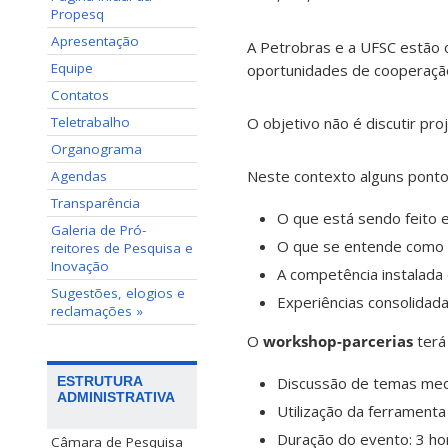
Propesq
Apresentação
A Petrobras e a UFSC estão 
Equipe
oportunidades de cooperaçã
Contatos
Teletrabalho
O objetivo não é discutir pro
Organograma
Neste contexto alguns pont
Agendas
Transparência
O que está sendo feito 
Galeria de Pró-
O que se entende como 
reitores de Pesquisa e
Inovação
A competência instalada
Sugestões, elogios e
Experiências consolidad
reclamações »
O
workshop-parcerias
terá 
ESTRUTURA
Discussão de temas med
ADMINISTRATIVA
Utilização da ferrament
Duração do evento: 3 ho
Câmara de Pesquisa