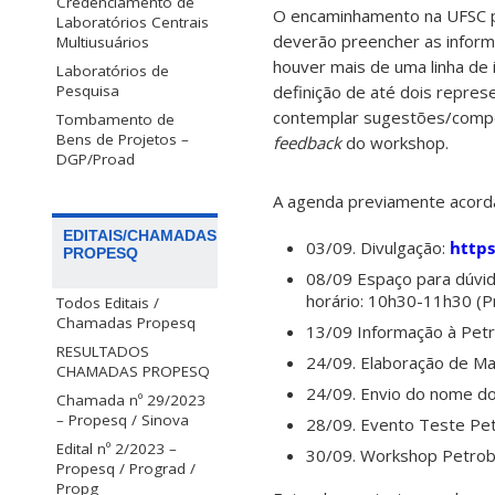
Credenciamento de
O encaminhamento na UFSC p
Laboratórios Centrais
deverão preencher as informa
Multiusuários
houver mais de uma linha de
Laboratórios de
Pesquisa
definição de até dois repres
contemplar sugestões/compet
Tombamento de
Bens de Projetos –
feedback
do workshop.
DGP/Proad
A agenda previamente acorda
EDITAIS/CHAMADAS
03/09. Divulgação:
https
PROPESQ
08/09 Espaço para dúvi
horário: 10h30-11h30 (
Todos Editais /
Chamadas Propesq
13/09 Informação à Petro
RESULTADOS
24/09. Elaboração de Ma
CHAMADAS PROPESQ
24/09. Envio do nome dos
Chamada nº 29/2023
– Propesq / Sinova
28/09. Evento Teste Pet
Edital nº 2/2023 –
30/09. Workshop Petrob
Propesq / Prograd /
Propg