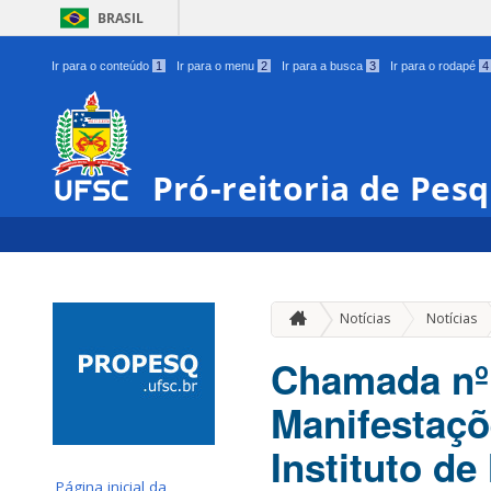
BRASIL
Ir para o conteúdo
1
Ir para o menu
2
Ir para a busca
3
Ir para o rodapé
4
Pró-reitoria de Pes
Notícias
Notícias
Chamada nº 
Manifestaçõ
Instituto d
Página inicial da