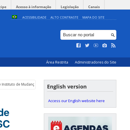
cipe
Acesso à informação
Legislação
Canais
ACESSIBILIDADE
ALTO CONTRASTE
MAPA DO SITE
Área Restrita
Administradores do Site
 Instituto de Mudanças Climáticas – UFSC
English version
Access our English website here
de
SC