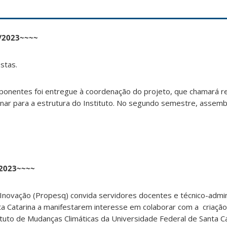
/2023~~~~
stas.
oponentes foi entregue à coordenação do projeto, que chamará r
inar para a estrutura do Instituto. No segundo semestre, assemb
/2023~~~~
 Inovação (Propesq)
convida servidores docentes e
técnico-admin
ta Catarina a manifestarem interesse em
colaborar com a criação
tuto de Mudanças Climáticas da
Universidade Federal de Santa Cata