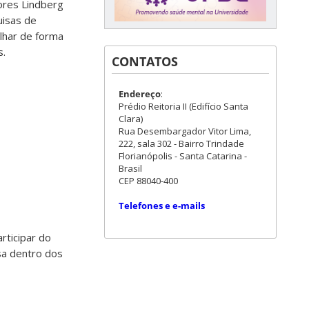
ores Lindberg
uisas de
lhar de forma
s.
CONTATOS
Endereço
:
Prédio Reitoria II (Edifício Santa
Clara)
Rua Desembargador Vitor Lima,
222, sala 302 - Bairro Trindade
Florianópolis - Santa Catarina -
Brasil
CEP 88040-400
Telefones e e-mails
articipar do
sa dentro dos