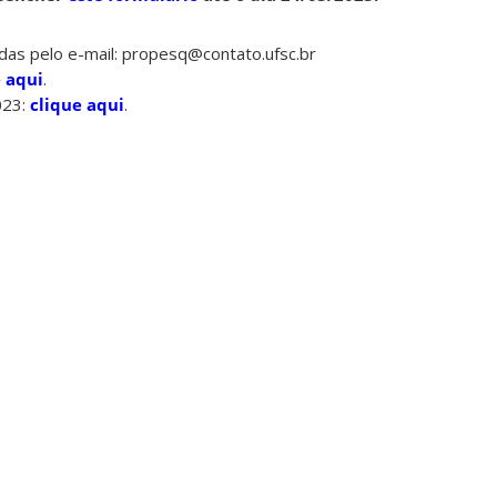
das pelo e-mail: propesq@contato.ufsc.br
e aqui
.
023:
clique aqui
.