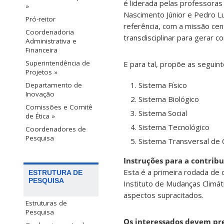
é liderada pelas professora
»
Nascimento Júnior e Pedro
L
Pró-reitor
referência, com a
missão cen
Coordenadoria
transdisciplinar para gerar 
Administrativa e
Financeira
Superintendência de
E para tal, propõe as seguint
Projetos »
Sistema Físico
Departamento de
Inovação
Sistema Biológico
Comissões e Comitê
Sistema Social
de Ética »
Sistema Tecnológico
Coordenadores de
Pesquisa
Sistema Transversal de 
Instruções para a contrib
Esta é a primeira rodada de
ESTRUTURA DE
PESQUISA
Instituto de Mudanças Climát
aspectos supracitados.
Estruturas de
Pesquisa
Os interessados devem pr