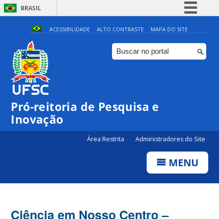
BRASIL
Simplifique!
ACESSIBILIDADE
ALTO CONTRASTE
MAPA DO SITE
Comunica BR
Participe
Acesso à informação
Legislação
Pró-reitoria de Pesquisa e
Canais
Inovação
Área Restrita
Administradores do Site
MENU
Ciência em Nosso Centro –