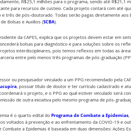
damente, R$25,1 milhões para o programa, sendo até R$21,1 mi
ante para recursos de custeio. Cada projeto contará com até qu
 e três de pós-doutorado. Todas serão pagas diretamente aos b
de Bolsas e Auxílios (
SCBA
).
esidente da CAPES, explica que os projetos devem estar em sint
concederá bolsas para diagnóstico e para soluções sobre os ref
 projetos interdisciplinares, pois temos reflexos em todas as área
a parceria entre pelo menos três programas de pós-graduação (PP
essor ou pesquisador vinculado a um PPG recomendado pela CAP
ucupira
, possuir título de doutor e ter currículo cadastrado e at
 coordenará o projeto, e o PPG ao qual estiver vinculado será co
ubmissão de outra iniciativa pelo mesmo programa de pós-gradua
mia é o quarto edital do
Programa de Combate a Epidemias
,
tudos voltados à prevenção e ao enfrentamento da COVID-19 e out
e Combate a Epidemias é baseada em duas dimensões: Ações Es