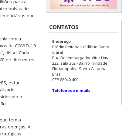
lhões para a
atro bolsas de
eneficiários por
CONTATOS
onia com a
Endereço
:
lexos da COVID-19
Prédio Reitoria II (Edifício Santa
Clara)
s”, disse. Cada
Rua Desembargador Vitor Lima,
G) de diferentes
222, sala 302 - Bairro Trindade
Florianópolis - Santa Catarina -
Brasil
CEP 88040-400
ES, estar
ualizado
Telefones e e-mails
nsiderado o
ção.
 que tem a
ras doenças. A
tratégicas