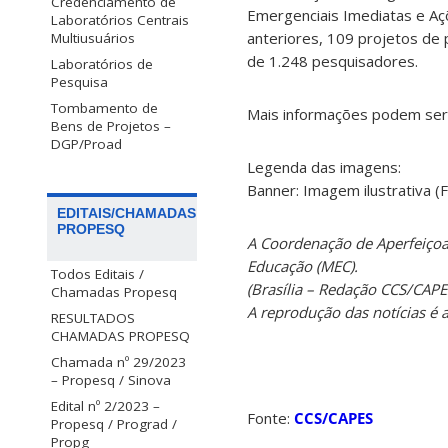
Credenciamento de
Emergenciais Imediatas e Açõ
Laboratórios Centrais
anteriores, 109 projetos de
Multiusuários
de 1.248 pesquisadores.
Laboratórios de
Pesquisa
Tombamento de
Mais informações podem ser 
Bens de Projetos –
DGP/Proad
Legenda das imagens:
Banner: Imagem ilustrativa (F
EDITAIS/CHAMADAS
PROPESQ
A Coordenação de Aperfeiçoa
Educação (MEC).
Todos Editais /
(Brasília – Redação CCS/CAPE
Chamadas Propesq
A reprodução das notícias é
RESULTADOS
CHAMADAS PROPESQ
Chamada nº 29/2023
– Propesq / Sinova
Edital nº 2/2023 –
Fonte:
CCS/CAPES
Propesq / Prograd /
Propg