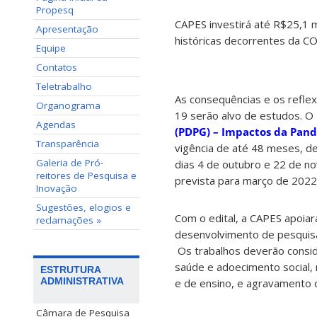
Propesq
CAPES investirá até R$25,1 m
Apresentação
históricas decorrentes da C
Equipe
Contatos
Teletrabalho
As consequências e os reflex
Organograma
19 serão alvo de estudos. O
Agendas
(PDPG) – Impactos da Pan
Transparência
vigência de até 48 meses, d
Galeria de Pró-
dias 4 de outubro e 22 de n
reitores de Pesquisa e
prevista para março de 2022
Inovação
Sugestões, elogios e
Com o edital, a CAPES apoiar
reclamações »
desenvolvimento de pesquisa
Os trabalhos deverão consid
saúde e adoecimento social, 
ESTRUTURA
ADMINISTRATIVA
e de ensino, e agravamento 
Câmara de Pesquisa