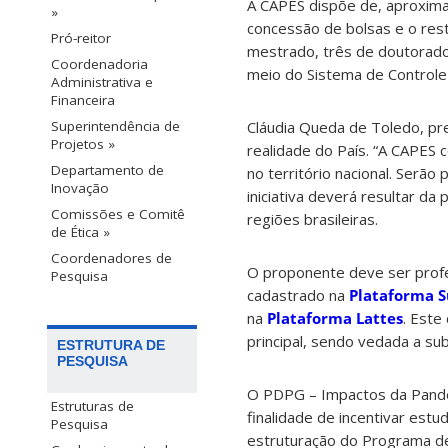
A CAPES dispõe de, aproxima
»
concessão de bolsas e o rest
Pró-reitor
mestrado, três de doutorado
Coordenadoria
meio do Sistema de Controle 
Administrativa e
Financeira
Superintendência de
Cláudia Queda de Toledo, pr
Projetos »
realidade do País. “A CAPES 
Departamento de
no território nacional. Serão
Inovação
iniciativa deverá resultar d
Comissões e Comitê
regiões brasileiras.
de Ética »
Coordenadores de
O proponente deve ser prof
Pesquisa
cadastrado na
Plataforma S
na
Plataforma Lattes
. Este
principal, sendo vedada a s
ESTRUTURA DE
PESQUISA
O PDPG – Impactos da Pande
Estruturas de
finalidade de incentivar es
Pesquisa
estruturação do Programa d