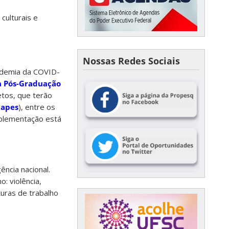
culturais e
Nossas Redes Sociais
andemia da COVID-
a Pós-Graduação
etos, que terão
capes
), entre os
mplementação está
ncia nacional.
: violência,
uras de trabalho