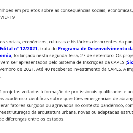
ilhões em projetos sobre as consequências sociais, econômicas, 
OVID-19
os sociais, econômicos, culturais e históricos decorrentes da p
Edital nº 12/2021
, trata do
Programa de Desenvolvimento d
demia
, foi lançado nesta segunda-feira, 27 de setembro. Os proj
evem ser apresentados pelo Sistema de Inscrições da CAPES (
Si
ovembro de 2021. Até 40 receberão investimento da CAPES. A i
.
á projetos voltados à formação de profissionais qualificados e ao
s acadêmico-científicas sobre questões emergenciais de abrangê
erar fatores surgidos ou agravados no contexto pandêmico, como
reestruturação da arquitetura urbana, novas ou adaptadas estrut
de diferenças entre os estados.