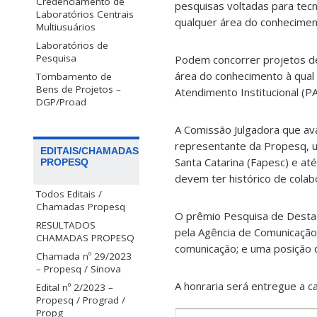
Credenciamento de
pesquisas voltadas para tec
Laboratórios Centrais
qualquer área do conhecimen
Multiusuários
Laboratórios de
Pesquisa
Podem concorrer projetos de
área do conhecimento à qual 
Tombamento de
Bens de Projetos –
Atendimento Institucional (P
DGP/Proad
A Comissão Julgadora que av
representante da Propesq, 
EDITAIS/CHAMADAS
Santa Catarina (Fapesc) e at
PROPESQ
devem ter histórico de colab
Todos Editais /
Chamadas Propesq
O prêmio Pesquisa de Destaq
RESULTADOS
pela Agência de Comunicação 
CHAMADAS PROPESQ
comunicação; e uma posição
Chamada nº 29/2023
– Propesq / Sinova
A honraria será entregue a c
Edital nº 2/2023 –
Propesq / Prograd /
Propg