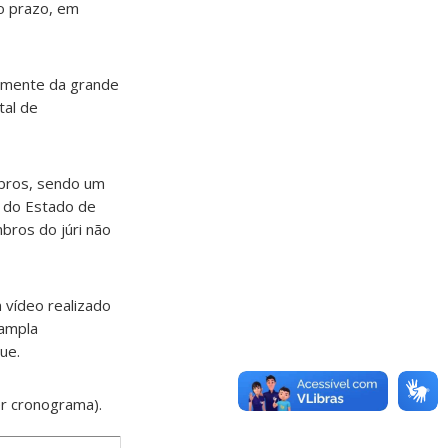
o prazo, em
temente da grande
tal de
mbros, sendo um
 do Estado de
bros do júri não
 vídeo realizado
 ampla
ue.
er cronograma).