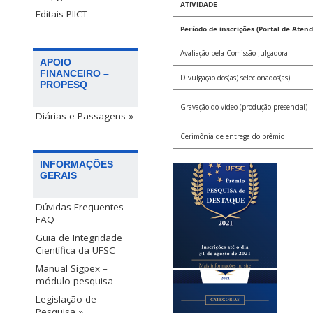
ATIVIDADE
Editais PIICT
Período de inscrições (Portal de Atend
Avaliação pela Comissão Julgadora
APOIO
FINANCEIRO –
Divulgação dos(as) selecionados(as)
PROPESQ
Gravação do vídeo (produção presencial)
Diárias e Passagens »
Cerimônia de entrega do prêmio
INFORMAÇÕES
GERAIS
Dúvidas Frequentes –
FAQ
Guia de Integridade
Científica da UFSC
Manual Sigpex –
módulo pesquisa
Legislação de
Pesquisa »