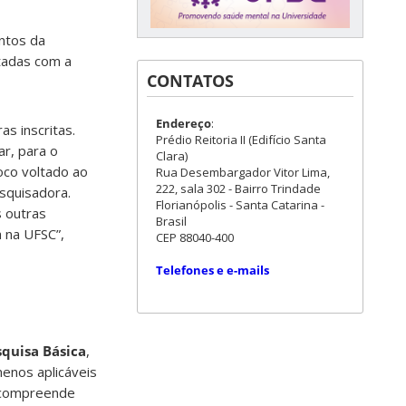
ntos da
ctadas com a
CONTATOS
Endereço
:
as inscritas.
Prédio Reitoria II (Edifício Santa
r, para o
Clara)
oco voltado ao
Rua Desembargador Vitor Lima,
222, sala 302 - Bairro Trindade
squisadora.
Florianópolis - Santa Catarina -
s outras
Brasil
 na UFSC”,
CEP 88040-400
Telefones e e-mails
squisa Básica
,
enos aplicáveis
 compreende