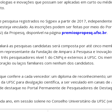
nologias e inovações que possam ser aplicadas em curto ou médi
to.
 pesquisa registrados no Sigpex a partir de 2017, independen
esteja vinculado. As inscrições podem ser feitas por meio do Por
AI) da Propesq, disponível na página
premiospropesq.ufsc.br
.
aliará as pesquisas candidatas será composta por até cinco me
um representante da Fundação de Amparo à Pesquisa e Inovação
é três pesquisadores nível 1 do CNPq e externos à UFSC. Os mem
oração ou laços familiares com nenhum dos candidatos.
ue confere a cada vencedor: um diploma de reconhecimento; um
da UFSC para divulgação científica, a ser veiculado em canais de
 de destaque no Portal Permanente de Pesquisadores de Destaq
ada ano, em sessão solene no Conselho Universitário da UFSC (v