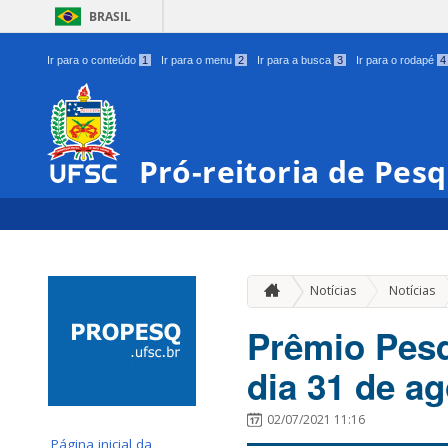
BRASIL
Ir para o conteúdo
1
Ir para o menu
2
Ir para a busca
3
Ir para o rodapé
4
Pró-reitoria de Pes
Notícias
Notícias
Prêmio Pesq
dia 31 de a
02/07/2021 11:16
Página inicial da