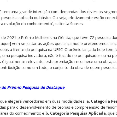
FSC tem uma grande interação com demandas dos diversos segme
 pesquisa aplicada ou básica. Ou seja, efetivamente estão cone
a evolução do conhecimento”, salienta Soares.
cio de 2021 o Prêmio Mulheres na Ciência, que teve 72 pesquisador
taque] vem se juntar às ações que lançamos e pretendemos lança
soas à frente da pesquisa na UFSC. O prêmio lançado hoje tem f
 uma pesquisa inovadora, não é focado no pesquisador ou na pe
s é igualmente relevante: esta premiação reconhece uma obra, a
ontribuição como um todo, o conjunto da obra de quem pesquisa
 do Prêmio Pesquisa de Destaque
que elegerá vencedores em duas modalidades:
a. Categoria Pe
das para o desenvolvimento de teorias e compreensão de fenôm
 área do conhecimento; e
b. Categoria Pesquisa Aplicada
, que