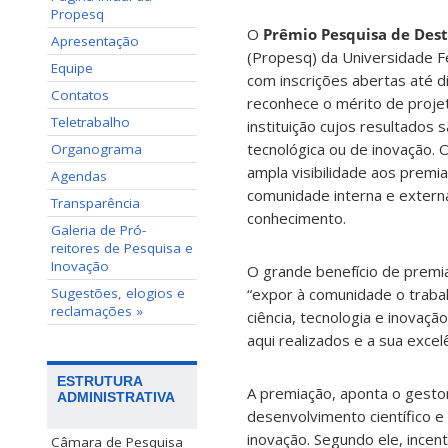
Propesq
O
Prêmio Pesquisa de Des
Apresentação
(Propesq) da Universidade Fe
Equipe
com inscrições abertas até d
Contatos
reconhece o mérito de proje
Teletrabalho
instituição cujos resultados 
tecnológica ou de inovação. O
Organograma
ampla visibilidade aos premi
Agendas
comunidade interna e extern
Transparência
conhecimento.
Galeria de Pró-
reitores de Pesquisa e
Inovação
O grande benefício de premia
Sugestões, elogios e
“expor à comunidade o trabal
reclamações »
ciência, tecnologia e inovaçã
aqui realizados e a sua excelê
ESTRUTURA
A premiação, aponta o gestor
ADMINISTRATIVA
desenvolvimento científico e 
inovação. Segundo ele, incen
Câmara de Pesquisa