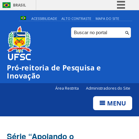
BRASIL
Simplifique!
ACESSIBILIDADE
ALTO CONTRASTE
MAPA DO SITE
Comunica BR
Participe
Acesso à informação
Legislação
Pró-reitoria de Pesquisa e
Canais
Inovação
Área Restrita
Administradores do Site
MENU
Série “Apoiando o