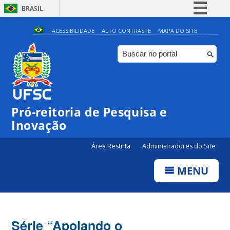
BRASIL
Simplifique!
ACESSIBILIDADE
ALTO CONTRASTE
MAPA DO SITE
Comunica BR
Participe
Acesso à informação
Legislação
Pró-reitoria de Pesquisa e
Canais
Inovação
Área Restrita
Administradores do Site
MENU
Série “Apoiando o