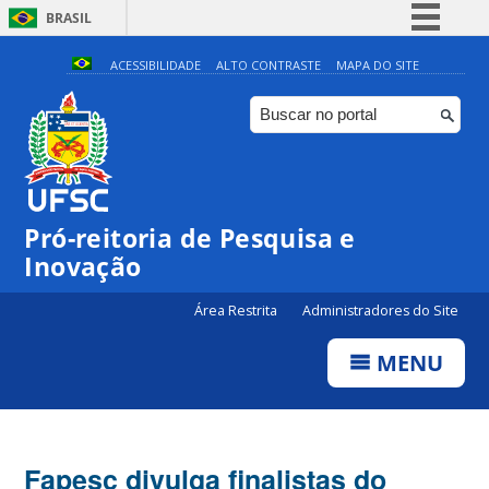
BRASIL
Simplifique!
ACESSIBILIDADE
ALTO CONTRASTE
MAPA DO SITE
Comunica BR
Participe
Acesso à informação
Legislação
Pró-reitoria de Pesquisa e
Canais
Inovação
Área Restrita
Administradores do Site
MENU
Fapesc divulga finalistas do