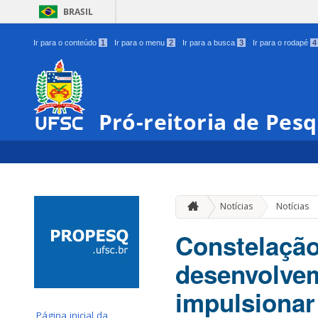
BRASIL
Ir para o conteúdo
1
Ir para o menu
2
Ir para a busca
3
Ir para o rodapé
4
Pró-reitoria de Pes
Notícias
Notícias
Constelação
desenvolvem
impulsionar
Página inicial da