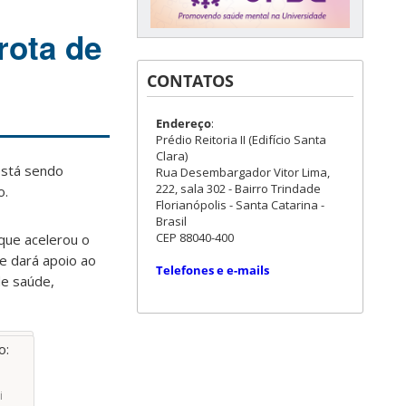
rota de
CONTATOS
Endereço
:
Prédio Reitoria II (Edifício Santa
Clara)
 está sendo
Rua Desembargador Vitor Lima,
222, sala 302 - Bairro Trindade
o.
Florianópolis - Santa Catarina -
Brasil
CEP 88040-400
que acelerou o
e dará apoio ao
Telefones e e-mails
de saúde,
i