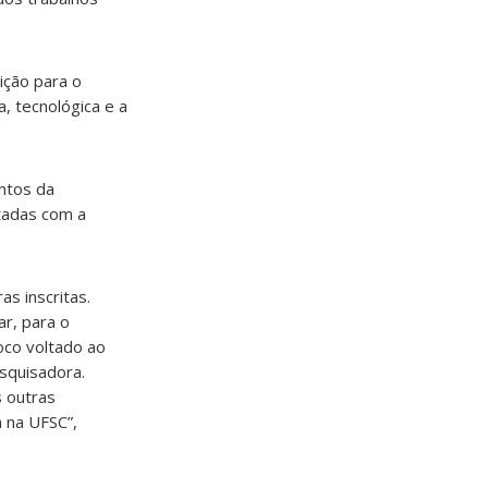
ição para o
a, tecnológica e a
ntos da
ctadas com a
as inscritas.
r, para o
oco voltado ao
squisadora.
s outras
 na UFSC”,