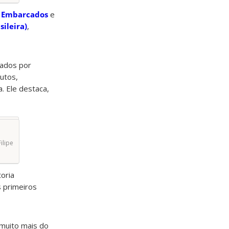
s Embarcados
e
sileira)
,
iados por
utos,
. Ele destaca,
ilipe
oria
s primeiros
muito mais do