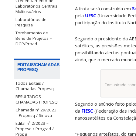
Credenciamento de
Laboratórios Centrais
A frota será construída em
S
Multiusuários
pela
UFSC
(Universidade Fede
Laboratórios de
participação do Instituto Nac
Pesquisa
Tombamento de
Bens de Projetos –
Segundo o presidente da AEB
DGP/Proad
satélites, as previsões mete
possibilitando alertas pontu
ainda, que o mercado mundia
EDITAIS/CHAMADAS
PROPESQ
Todos Editais /
Comunicado sobre 
Chamadas Propesq
RESULTADOS
CHAMADAS PROPESQ
Segundo o anúncio feito pelo
Chamada nº 29/2023
da
FIESC
(Federação das Indú
– Propesq / Sinova
nanossatélites da Constelaç
Edital nº 2/2023 –
Propesq / Prograd /
“Pequenos artefatos, do tam
Propg