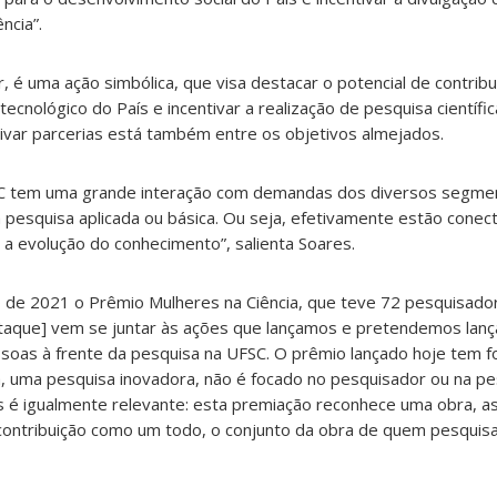
ncia”.
, é uma ação simbólica, que visa destacar o potencial de contribu
tecnológico do País e incentivar a realização de pesquisa científic
tivar parcerias está também entre os objetivos almejados.
FSC tem uma grande interação com demandas dos diversos segme
 pesquisa aplicada ou básica. Ou seja, efetivamente estão cone
a evolução do conhecimento”, salienta Soares.
cio de 2021 o Prêmio Mulheres na Ciência, que teve 72 pesquisador
taque] vem se juntar às ações que lançamos e pretendemos lança
soas à frente da pesquisa na UFSC. O prêmio lançado hoje tem f
 uma pesquisa inovadora, não é focado no pesquisador ou na pe
s é igualmente relevante: esta premiação reconhece uma obra, a
ontribuição como um todo, o conjunto da obra de quem pesquisa