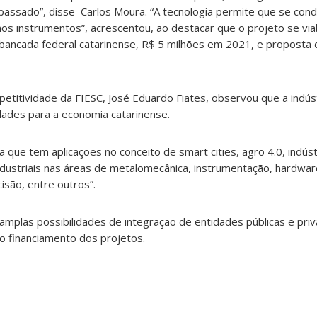
 passado”, disse Carlos Moura. “A tecnologia permite que se con
 instrumentos”, acrescentou, ao destacar que o projeto se viab
 bancada federal catarinense, R$ 5 milhões em 2021, e proposta
etitividade da FIESC, José Eduardo Fiates, observou que a indús
ades para a economia catarinense.
 que tem aplicações no conceito de smart cities, agro 4.0, indúst
ndustriais nas áreas de metalomecânica, instrumentação, hardwa
são, entre outros”.
 amplas possibilidades de integração de entidades públicas e pri
 financiamento dos projetos.