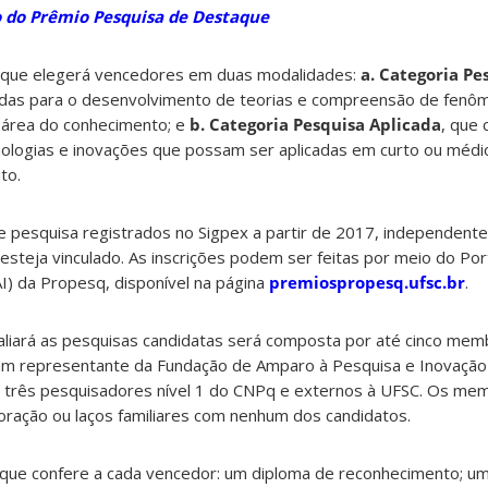
 do Prêmio Pesquisa de Destaque
que elegerá vencedores em duas modalidades:
a. Categoria Pe
das para o desenvolvimento de teorias e compreensão de fenôm
 área do conhecimento; e
b. Categoria Pesquisa Aplicada
, que
nologias e inovações que possam ser aplicadas em curto ou médi
to.
 pesquisa registrados no Sigpex a partir de 2017, independen
esteja vinculado. As inscrições podem ser feitas por meio do Por
AI) da Propesq, disponível na página
premiospropesq.ufsc.br
.
aliará as pesquisas candidatas será composta por até cinco me
um representante da Fundação de Amparo à Pesquisa e Inovação
é três pesquisadores nível 1 do CNPq e externos à UFSC. Os mem
oração ou laços familiares com nenhum dos candidatos.
ue confere a cada vencedor: um diploma de reconhecimento; um