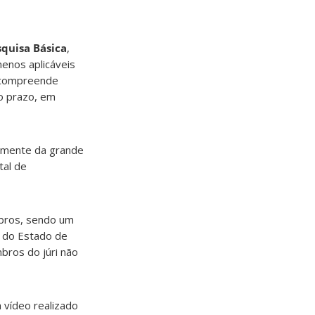
squisa Básica
,
enos aplicáveis
 compreende
o prazo, em
temente da grande
tal de
mbros, sendo um
 do Estado de
bros do júri não
 vídeo realizado