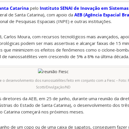
anta Catarina
pelo
Instituto SENAI de Inovação em Sistema
ral de Santa Catarina), com apoio da
AEB (Agência Espacial Bra
ional de Pesquisas Espaciais (INPE) e outras instituições.
, Carlos Moura, com recursos tecnológicos mais avançados, apo
orológicas podem ser mais assertivas e alcançar faixas de 15 min
ais que minimizem os efeitos de fenômenos como o ciclone-bomba
l de nanossatélites vem crescendo de 5% a 8% na última década.
o desenvolvimento dos nanossatélites feito em conjunto com a Fiesc – Foto: F
Scotti/Divulgação/ND
s diretores da AEB, em 25 de junho, durante uma reunião da diret
strias do Estado de Santa Catarina), o desenvolvimento dos trê
ão Catarina começará nos próximos meses.
anho de um copo ou de uma caixa de sapatos, conseguem fazer 