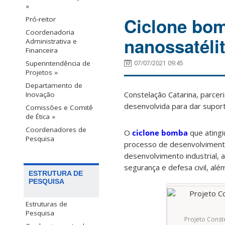
»
Ciclone bom
Pró-reitor
Coordenadoria
nanossatéli
Administrativa e
Financeira
Superintendência de
07/07/2021 09:45
Projetos »
Departamento de
Constelação Catarina, parcer
Inovação
desenvolvida para dar suport
Comissões e Comitê
de Ética »
Coordenadores de
O
ciclone bomba
que ating
Pesquisa
processo de desenvolvimento
desenvolvimento industrial, 
segurança e defesa civil, alé
ESTRUTURA DE
PESQUISA
Estruturas de
Pesquisa
Projeto Const