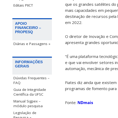
que os grandes satélites do
Editais PIICT
mais capacidades em pequenos
destinação de recursos pela
em 2022.
APOIO
FINANCEIRO –
PROPESQ
O diretor de Inovação e Comp
apresenta grandes oportunid
Diárias e Passagens »
“É uma plataforma tecnológica
e que vai envolver setores i
INFORMAÇÕES
GERAIS
automação, mecânica de preci
Dúvidas Frequentes –
Fiates diz ainda que existem
FAQ
programas de fomento para o
Guia de Integridade
Científica da UFSC
Manual Sigpex –
Fonte:
NDmais
módulo pesquisa
Legislação de
Pesquisa »