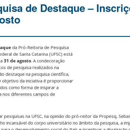
uisa de Destaque – Inscriç
gosto
taque
da Pró-Reitoria de Pesquisa
deral de Santa Catarina (UFSC) está
ia
31 de agosto
. A condecoração
tos de pesquisa realizados na
são destaque na pesquisa científica,
 objetivo da iniciativa é proporcionar
ados como forma de inspirar a
a nos diferentes campos de
r pesquisas na UFSC, na opinião do pró-reitor da Propesq, Sebas
ho incansável do corpo universitário no âmbito da pesquisa, a im
o para o desenvolvimento social do País e incentivar a divulgação