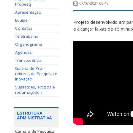
07/07/2021 09:49
Propesq
Apresentação
Equipe
Projeto desenvolvido em parc
Contatos
e alcançar faixas de 15 minu
Teletrabalho
Organograma
Agendas
Transparência
Galeria de Pró-
reitores de Pesquisa e
Inovação
Sugestões, elogios e
reclamações »
ESTRUTURA
ADMINISTRATIVA
Câmara de Pesquisa