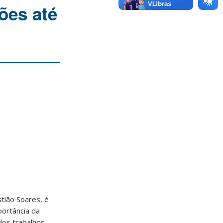
ões até
tião Soares, é
portância da
 dos trabalhos