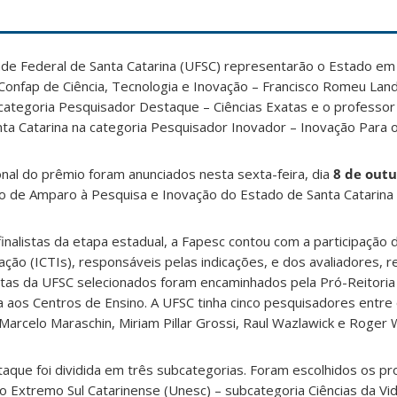
de Federal de Santa Catarina (UFSC) representarão o Estado em
Confap de Ciência, Tecnologia e Inovação – Francisco Romeu Land
 categoria Pesquisador Destaque – Ciências Exatas e o professo
a Catarina na categoria Pesquisador Inovador – Inovação Para o
nal do prêmio foram anunciados nesta sexta-feira, dia
8 de out
 de Amparo à Pesquisa e Inovação do Estado de Santa Catarina 
nalistas da etapa estadual, a Fapesc contou com a participação d
vação (ICTIs), responsáveis pelas indicações, e dos avaliadores, 
stas da UFSC selecionados foram encaminhados pela Pró-Reitoria
a aos Centros de Ensino. A UFSC tinha cinco pesquisadores entre o
, Marcelo Maraschin, Miriam Pillar Grossi, Raul Wazlawick e Roger 
aque foi dividida em três subcategorias. Foram escolhidos os pr
do Extremo Sul Catarinense (Unesc) – subcategoria Ciências da Vid