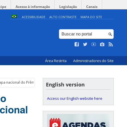
cipe
Acesso à informação
Legislação
Canais
ACESSIBILIDADE
ALTO CONTRASTE
MAPA DO SITE
Área Restrita
Administradores do Site
tapa nacional do Prêmio Confap
English version
 o
Access our English website here
cional