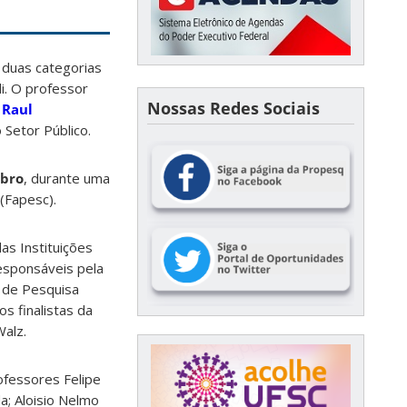
 duas categorias
i. O professor
Nossas Redes Sociais
r
Raul
 Setor Público.
ubro
, durante uma
(Fapesc).
as Instituições
responsáveis pela
 de Pesquisa
s finalistas da
Walz.
ofessores Felipe
a; Aloisio Nelmo