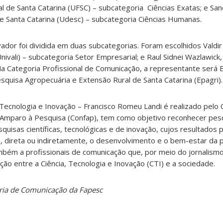
al de Santa Catarina (UFSC) – subcategoria Ciências Exatas; e Sa
e Santa Catarina (Udesc) – subcategoria Ciências Humanas.
dor foi dividida em duas subcategorias. Foram escolhidos Valdir 
Univali) – subcategoria Setor Empresarial; e Raul Sidnei Wazlawick
Na Categoria Profissional de Comunicação, a representante será 
quisa Agropecuária e Extensão Rural de Santa Catarina (Epagri).
Tecnologia e Inovação – Francisco Romeu Landi é realizado pelo 
 Amparo à Pesquisa (Confap), tem como objetivo reconhecer pes
isas científicas, tecnológicas e de inovação, cujos resultados 
, direta ou indiretamente, o desenvolvimento e o bem-estar da 
mbém a profissionais de comunicação que, por meio do jornalismo 
ção entre a Ciência, Tecnologia e Inovação (CTI) e a sociedade.
ria de Comunicação da Fapesc