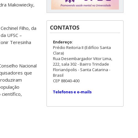
ndra Makowiecky,
CONTATOS
Cechinel Filho, da
, da UFSC –
Endereço
:
Eonir Teresinha
Prédio Reitoria II (Edifício Santa
Clara)
Rua Desembargador Vitor Lima,
222, sala 302 - Bairro Trindade
Conselho Nacional
Florianópolis - Santa Catarina -
quisadores que
Brasil
produziram
CEP 88040-400
população
Telefones e e-mails
científico,