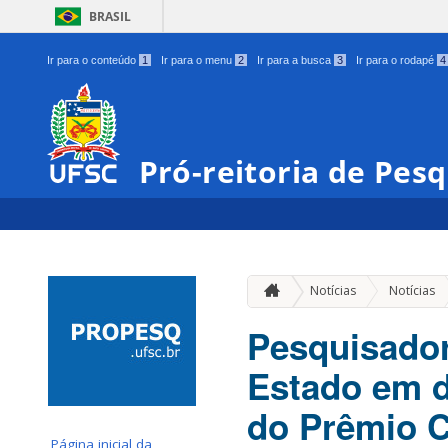
BRASIL
Ir para o conteúdo
1
Ir para o menu
2
Ir para a busca
3
Ir para o rodapé
4
Pró-reitoria de Pes
Notícias
Notícias
Pesquisador
Estado em d
do Prêmio 
Página inicial da