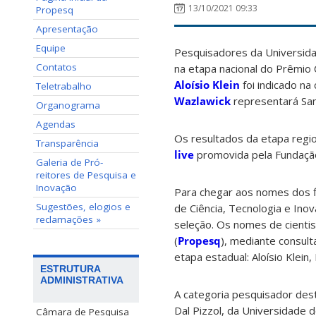
13/10/2021 09:33
Propesq
Apresentação
Equipe
Pesquisadores da Universida
Contatos
na etapa nacional do Prêmio 
Aloísio Klein
foi indicado na
Teletrabalho
Wazlawick
representará Sant
Organograma
Agendas
Os resultados da etapa regio
Transparência
live
promovida pela Fundação
Galeria de Pró-
reitores de Pesquisa e
Inovação
Para chegar aos nomes dos fi
Sugestões, elogios e
de Ciência, Tecnologia e Ino
reclamações »
seleção. Os nomes de cienti
(
Propesq
), mediante consult
etapa estadual: Aloísio Klein
ESTRUTURA
ADMINISTRATIVA
A categoria pesquisador dest
Dal Pizzol, da Universidade 
Câmara de Pesquisa