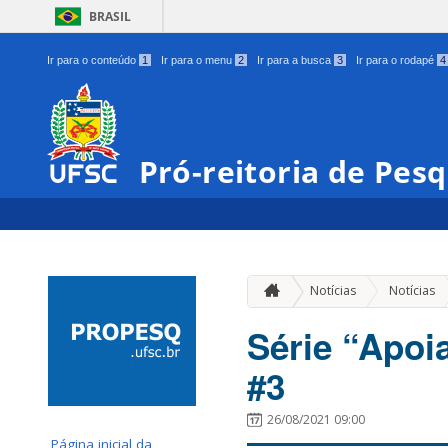
BRASIL
Ir para o conteúdo
1
Ir para o menu
2
Ir para a busca
3
Ir para o rodapé
4
Pró-reitoria de Pes
Notícias
Notícias
Série “Apoi
#3
26/08/2021 09:00
Página inicial da