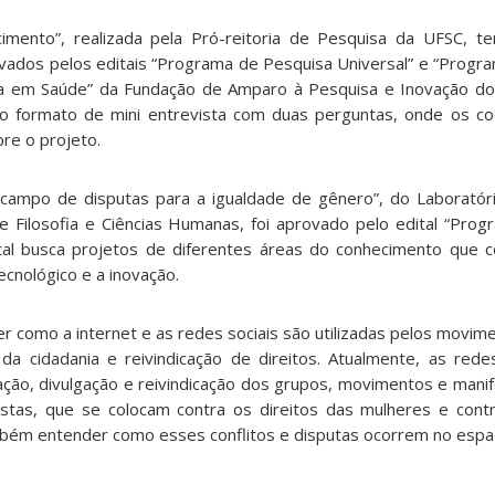
imento”, realizada pela Pró-reitoria de Pesquisa da UFSC, t
vados pelos editais “Programa de Pesquisa Universal” e “Progr
a em Saúde” da Fundação de Amparo à Pesquisa e Inovação do
 do formato de mini entrevista com duas perguntas, onde os 
re o projeto.
 campo de disputas para a igualdade de gênero”,
do Laboratór
e Filosofia e Ciências Humanas, foi aprovado pelo edital “Pro
ital busca projetos de diferentes áreas do conhecimento que 
ecnológico e a inovação.
 como a internet e as redes sociais são utilizadas pelos movime
da cidadania e reivindicação de direitos.
Atualmente, as rede
ção, divulgação e reivindicação
dos grupos, movimentos e manif
istas,
que se colocam contra os direitos das
mulheres e contr
mbém entender como esses conflitos e disputas ocorrem
no espaç