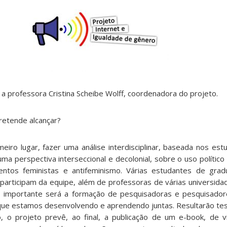
m a professora Cristina Scheibe Wolff, coordenadora do projeto.
retende alcançar?
eiro lugar, fazer uma análise interdisciplinar, baseada nos es
uma perspectiva interseccional e decolonial, sobre o uso político
ntos feministas e antifeminismo. Várias estudantes de grad
articipam da equipe, além de professoras de várias universida
o importante será a formação de pesquisadoras e pesquisador
r que estamos desenvolvendo e aprendendo juntas. Resultarão tes
o, o projeto prevê, ao final, a publicação de um e-book, de 