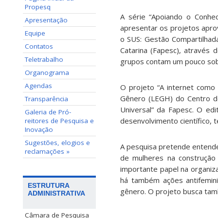
Propesq
A série “Apoiando o Conhec
Apresentação
apresentar os projetos apro
Equipe
o SUS: Gestão Compartilhad
Contatos
Catarina (Fapesc), através
Teletrabalho
grupos contam um pouco sob
Organograma
Agendas
O projeto “A internet como
Gênero (LEGH)
do Centro d
Transparência
Universal” da Fapesc. O ed
Galeria de Pró-
desenvolvimento científico, t
reitores de Pesquisa e
Inovação
Sugestões, elogios e
A pesquisa pretende entender
reclamações »
de mulheres
na construção 
importante papel na organiza
há também ações antifemin
ESTRUTURA
gênero. O projeto busca ta
ADMINISTRATIVA
Câmara de Pesquisa