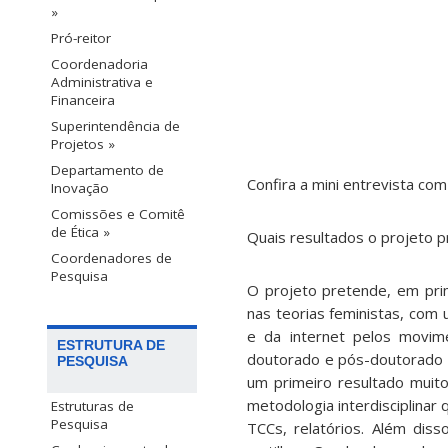
»
Pró-reitor
Coordenadoria
Administrativa e
Financeira
Superintendência de
Projetos »
Departamento de
Confira a mini entrevista co
Inovação
Comissões e Comitê
de Ética »
Quais resultados o projeto p
Coordenadores de
Pesquisa
O projeto pretende, em prim
nas teorias feministas, com 
e da internet pelos movime
ESTRUTURA DE
doutorado e pós-doutorado p
PESQUISA
um primeiro resultado muit
metodologia interdisciplina
Estruturas de
Pesquisa
TCCs, relatórios. Além diss