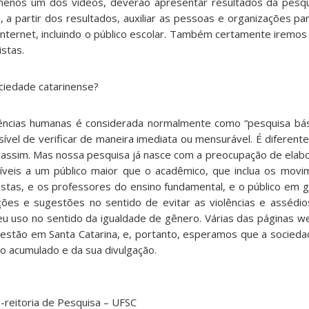
 menos um dos vídeos, deverão apresentar resultados da pesqu
m, a partir dos resultados, auxiliar as pessoas e organizações p
 internet, incluindo o público escolar. Também certamente iremos
istas.
ciedade catarinense?
ências humanas é considerada normalmente como “pesquisa bási
vel de verificar de maneira imediata ou mensurável. É diferente
o assim. Mas nossa pesquisa já nasce com a preocupação de elabo
íveis a um público maior que o acadêmico, que inclua os movi
istas, e os professores do ensino fundamental, e o público em g
ões e sugestões no sentido de evitar as violências e assédi
 seu uso no sentido da igualdade de gênero. Várias das páginas 
estão em Santa Catarina, e, portanto, esperamos que a socieda
o acumulado e da sua divulgação.
ó-reitoria de Pesquisa – UFSC