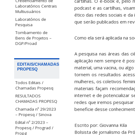
Credenciamento de
cartilhas. O e-book e, pelo
Laboratórios Centrais
podcast e as cartilhas, visa
Multiusuários
ético das redes sociais e da
Laboratórios de
que serão publicados em rev
Pesquisa
Tombamento de
Como ela será aplicada na so
Bens de Projetos –
DGP/Proad
A pesquisa nas áreas das ci
aplicação nem sempre é possí
EDITAIS/CHAMADAS
material, uma vacina, ou alg
PROPESQ
tornem os resultados acess
mulheres, os coletivos femin
Todos Editais /
Chamadas Propesq
materiais façam recomendaç
internet e de potencializar
RESULTADOS
CHAMADAS PROPESQ
redes que iremos pesquisar 
beneficie desse conheciment
Chamada nº 29/2023
– Propesq / Sinova
Edital nº 2/2023 –
Escrito por: Giovanna Kila
Propesq / Prograd /
Bolsista de jornalismo da Pr
Propg